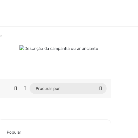
de
Barra Lateral
Switch skin
Procurar
por
Popular