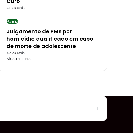
Curó
4 dias atrás
Polícia
Julgamento de PMs por
homicídio qualificado em caso
de morte de adolescente
4 dias atrás
Mostrar mais