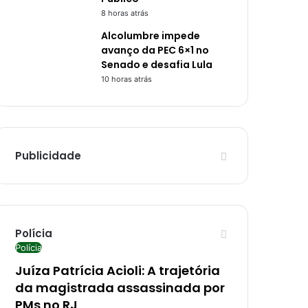
8 horas atrás
Alcolumbre impede
avanço da PEC 6×1 no
Senado e desafia Lula
10 horas atrás
Publicidade
Polícia
Polícia
Juíza Patrícia Acioli: A trajetória
da magistrada assassinada por
PMs no RJ