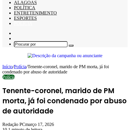
ALAGOAS
POLÍTICA
ENTRETENIMENTO
ESPORTES
POLÍCIA
Barra
Lateral
Switch
skin
Procurar
por
Início
/
Polícia
/
Tenente-coronel, marido de PM morta, já foi
condenado por abuso de autoridade
Polícia
Tenente-coronel, marido de PM
morta, já foi condenado por abuso
de autoridade
Redação PC
março 17, 2026
10
1 minuto de leitura