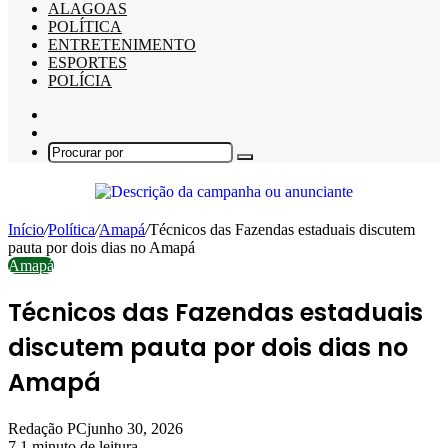
ALAGOAS
POLÍTICA
ENTRETENIMENTO
ESPORTES
POLÍCIA
Barra
Lateral
Switch
skin
Procurar
por
Início
/
Política
/
Amapá
/
Técnicos das Fazendas estaduais discutem
pauta por dois dias no Amapá
Amapá
Técnicos das Fazendas estaduais
discutem pauta por dois dias no
Amapá
Redação PC
junho 30, 2026
7
1 minuto de leitura