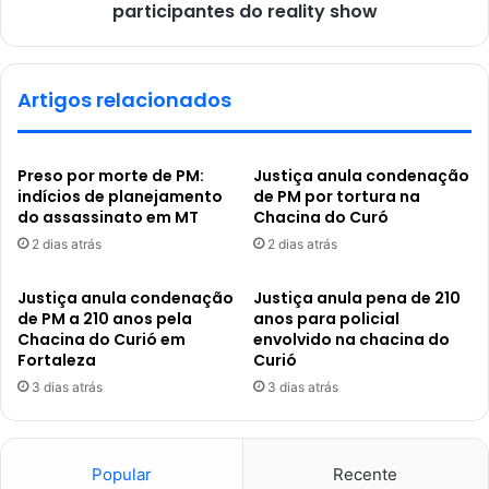
participantes do reality show
Artigos relacionados
Preso por morte de PM:
Justiça anula condenação
indícios de planejamento
de PM por tortura na
do assassinato em MT
Chacina do Curó
2 dias atrás
2 dias atrás
Justiça anula condenação
Justiça anula pena de 210
de PM a 210 anos pela
anos para policial
Chacina do Curió em
envolvido na chacina do
Fortaleza
Curió
3 dias atrás
3 dias atrás
Popular
Recente