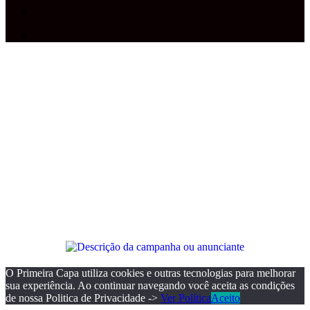
Facebook
YouTube
Instagram
Facebook
X
WhatsApp
Telegram
Botão
Voltar
ao
topo
O Primeira Capa utiliza cookies e outras tecnologias para melhorar
sua experiência. Ao continuar navegando você aceita as condições
de nossa Politica de Privacidade ->
Ver Política
Aceito