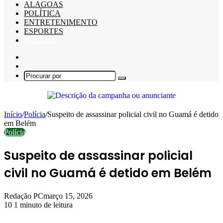
ALAGOAS
POLÍTICA
ENTRETENIMENTO
ESPORTES
POLÍCIA
Barra
Lateral
Switch
skin
Procurar
por
Início
/
Polícia
/
Suspeito de assassinar policial civil no Guamá é detido
em Belém
Polícia
Suspeito de assassinar policial
civil no Guamá é detido em Belém
Redação PC
março 15, 2026
10
1 minuto de leitura