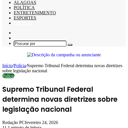
ALAGOAS
POLÍTICA
ENTRETENIMENTO
ESPORTES
POLÍCIA
Barra
Lateral
Switch
skin
Procurar
por
Início
/
Polícia
/
Supremo Tribunal Federal determina novas diretrizes
sobre legislação nacional
Polícia
Supremo Tribunal Federal
determina novas diretrizes sobre
legislação nacional
Redação PC
fevereiro 24, 2026
11
1 minuto de leitura