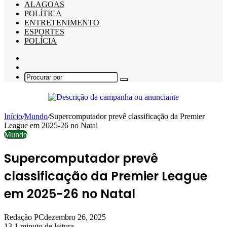
ALAGOAS
POLÍTICA
ENTRETENIMENTO
ESPORTES
POLÍCIA
Barra
Lateral
Switch
skin
Procurar
por
Início
/
Mundo
/
Supercomputador prevê classificação da Premier
League em 2025-26 no Natal
Mundo
Supercomputador prevê
classificação da Premier League
em 2025-26 no Natal
Redação PC
dezembro 26, 2025
13
1 minuto de leitura