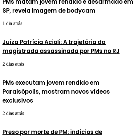
PMs matam jovem rendido e desarmado em
SP, revela imagem de bodycam
1 dia atrás
Juíza Patrícia Acioli: A trajetória da
magistrada assassinada por PMs no RJ
2 dias atrás
PMs executam jovem rendido em
Paraisópolis, mostram novos vídeos
exclusivos
2 dias atrás
Preso por morte de PM: indícios de