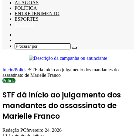
ALAGOAS
POLÍTICA
ENTRETENIMENTO
ESPORTES
POLÍCIA
Barra
Lateral
Switch
skin
Procurar
por
Início
/
Polícia
/
STF dá início ao julgamento dos mandantes do
assassinato de Marielle Franco
Polícia
STF dá início ao julgamento dos
mandantes do assassinato de
Marielle Franco
Redação PC
fevereiro 24, 2026
12
1 minuto de leitura