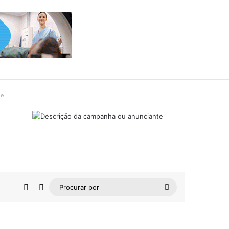
de
Barra Lateral
Switch skin
Procurar
por