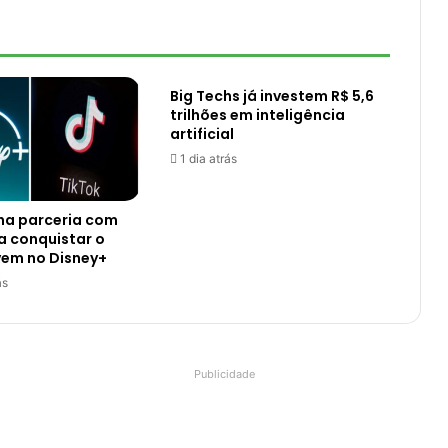
Big Techs já investem R$ 5,6
trilhões em inteligência
artificial
1 dia atrás
ha parceria com
a conquistar o
vem no Disney+
ás
Publicidade