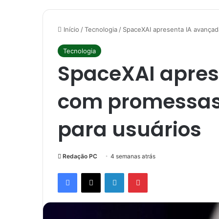
Início
/
Tecnologia
/
SpaceXAI apresenta IA avança
Tecnologia
SpaceXAI apres
com promessas
para usuários
Redação PC
4 semanas atrás
Facebook
X
Linkedin
Pinterest