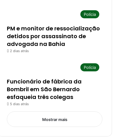
Polícia
PM e monitor de ressocialização
detidos por assassinato de
advogada na Bahia
2 dias atrás
Polícia
Funcionário de fábrica da
Bombril em São Bernardo
esfaqueia três colegas
5 dias atrás
Mostrar mais