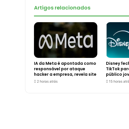
Artigos relacionados
IA da Meta é apontada como
Disney fec
responsável por ataque
TikTok par
hacker a empresa, revela site
público jo
2 horas atrás
15 horas atr