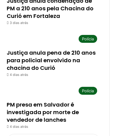
Justiça anula condenação de
PM a 210 anos pela Chacina do
Curió em Fortaleza
3 dias atrás
Polícia
Justiça anula pena de 210 anos
para policial envolvido na
chacina do Curió
4 dias atrás
Polícia
PM presa em Salvador é
investigada por morte de
vendedor de lanches
4 dias atrás