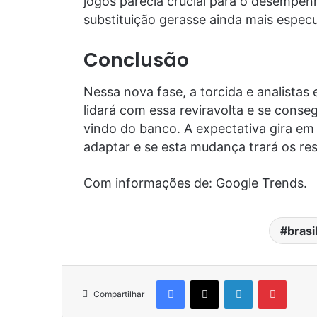
jogos parecia crucial para o desempe
substituição gerasse ainda mais espec
Conclusão
Nessa nova fase, a torcida e analistas
lidará com essa reviravolta e se conse
vindo do banco. A expectativa gira em
adaptar e se esta mudança trará os re
Com informações de: Google Trends.
brasi
Facebook
X
Linkedin
Pinter
Compartilhar