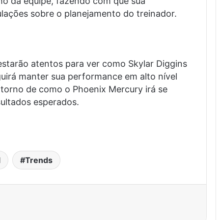
nho da equipe, fazendo com que sua
ulações sobre o planejamento do treinador.
 estarão atentos para ver como Skylar Diggins
guirá manter sua performance em alto nível
 torno de como o Phoenix Mercury irá se
sultados esperados.
l
Trends
est