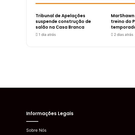
Tribunal de Apelações
MarShawn L
suspende construção de
treino do 
salão na Casa Branca
temporad
1 dia atrás
2 dias atrás
Informações Legais
Sobre Nós