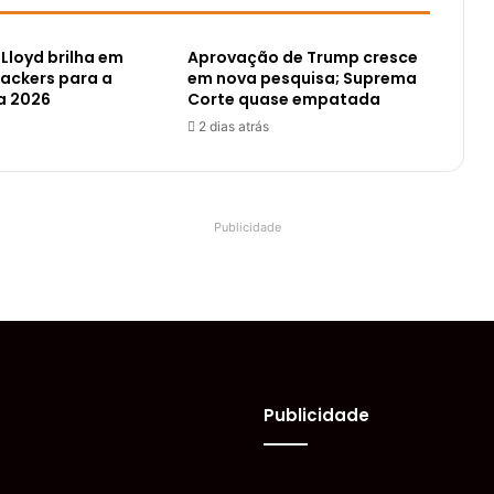
loyd brilha em
Aprovação de Trump cresce
Packers para a
em nova pesquisa; Suprema
a 2026
Corte quase empatada
2 dias atrás
Publicidade
Publicidade