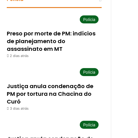
Polícia
Preso por morte de PM: indícios
de planejamento do
assassinato em MT
2 dias atrás
Polícia
Justiça anula condenação de
PM por tortura na Chacina do
Curó
3 dias atrás
Polícia