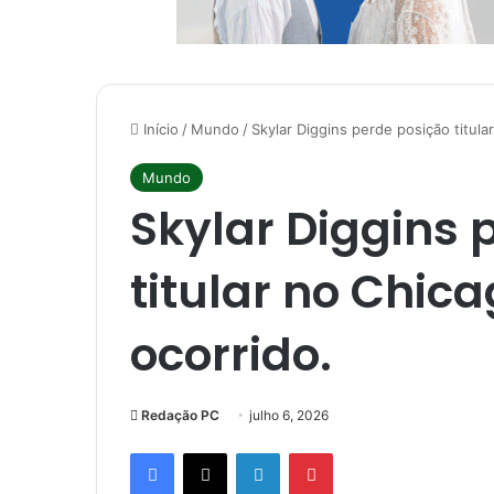
Início
/
Mundo
/
Skylar Diggins perde posição titula
Mundo
Skylar Diggins 
titular no Chic
ocorrido.
Redação PC
julho 6, 2026
Facebook
X
Linkedin
Pinterest