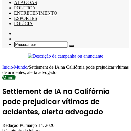
ALAGOAS
POLÍTICA
ENTRETENIMENTO
ESPORTES
POLÍCIA
Barra
Lateral
Switch
skin
Procurar
por
Início
/
Mundo
/
Settlement de IA na Califórnia pode prejudicar vítimas
de acidentes, alerta advogado
Mundo
Settlement de IA na Califórnia
pode prejudicar vítimas de
acidentes, alerta advogado
Redação PC
março 14, 2026
9
1 minuto de leitura