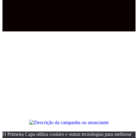
© Copyright 2026, Todos os direitos reservados |
Primeira Capa
Facebook
YouTube
Instagram
Facebook
X
WhatsApp
Telegram
Botão
Voltar
ao
topo
O Primeira Capa utiliza cookies e outras tecnologias para melhorar