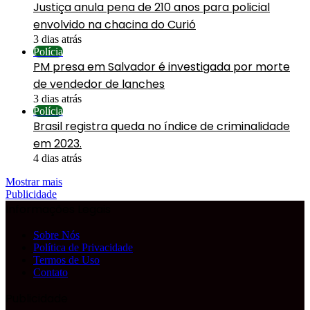
Justiça anula pena de 210 anos para policial
envolvido na chacina do Curió
3 dias atrás
Polícia
PM presa em Salvador é investigada por morte
de vendedor de lanches
3 dias atrás
Polícia
Brasil registra queda no índice de criminalidade
em 2023.
4 dias atrás
Mostrar mais
Publicidade
Informações Legais
Sobre Nós
Política de Privacidade
Termos de Uso
Contato
Publicidade