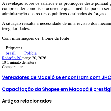
A revelação sobre os salários e as promoções deste policial
compreender como isso ocorreu e quais medidas podem ser ad
administração dos recursos públicos destinados às forças de
A situação ressalta a necessidade de uma revisão dos mecan
irregularidades.
Com informações de: [nome da fonte]
Etiquetas
brasil
Polícia
Redação PC
março 20, 2026
10
1 minuto de leitura
Facebook
X
Linkedin
Pinterest
WhatsApp
Telegram
Compartilhar
Facebook
X
Linkedin
Pinterest
WhatsApp
Telegram
Vereadores de Maceió se encontram com JHC
Capacitação da Shopee em Macapá é prestigi
Artigos relacionados