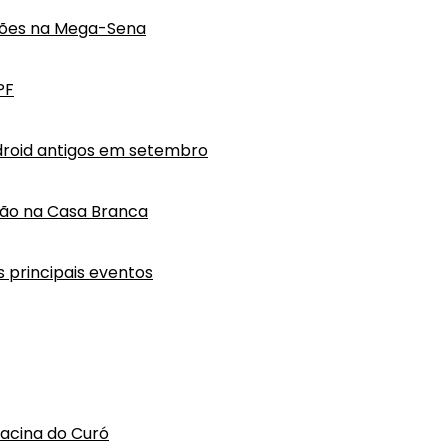
hões na Mega-Sena
PF
droid antigos em setembro
lão na Casa Branca
 principais eventos
hacina do Curó