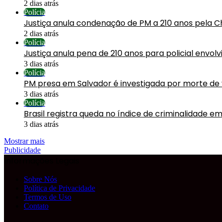
2 dias atrás
Polícia
Justiça anula condenação de PM a 210 anos pela C
2 dias atrás
Polícia
Justiça anula pena de 210 anos para policial envol
3 dias atrás
Polícia
PM presa em Salvador é investigada por morte de
3 dias atrás
Polícia
Brasil registra queda no índice de criminalidade em
3 dias atrás
Mostrar mais
Publicidade
Informações Legais
Sobre Nós
Política de Privacidade
Termos de Uso
Contato