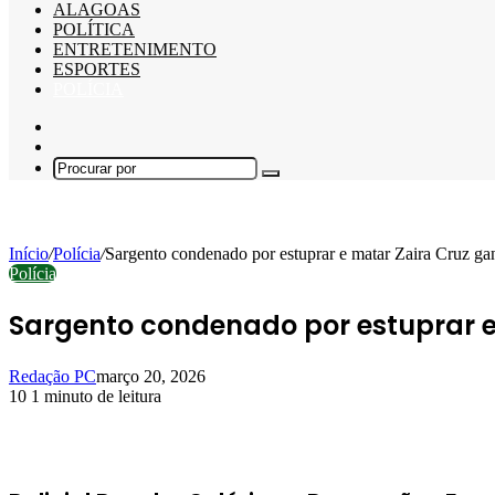
ALAGOAS
POLÍTICA
ENTRETENIMENTO
ESPORTES
POLÍCIA
Barra
Lateral
Switch
skin
Procurar
por
Início
/
Polícia
/
Sargento condenado por estuprar e matar Zaira Cruz gan
Polícia
Sargento condenado por estuprar e
Redação PC
março 20, 2026
10
1 minuto de leitura
Facebook
X
Linkedin
Pinterest
WhatsApp
Telegram