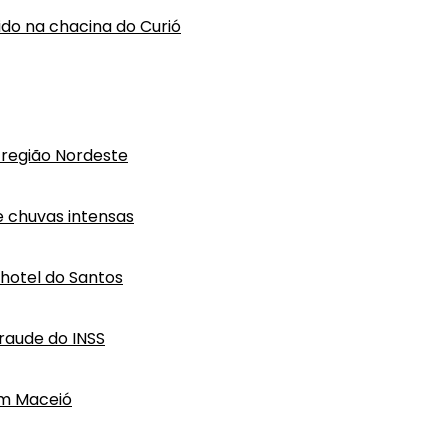
vido na chacina do Curió
região Nordeste
e chuvas intensas
hotel do Santos
raude do INSS
em Maceió