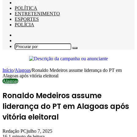
ALAGOAS
POLÍTICA
ENTRETENIMENTO
ESPORTES
POLÍCIA
Barra
Lateral
Switch
skin
Procurar
por
Início
/
Alagoas
/
Ronaldo Medeiros assume liderança do PT em
Alagoas após vitória eleitoral
Alagoas
Ronaldo Medeiros assume
liderança do PT em Alagoas após
vitória eleitoral
Redação PC
julho 7, 2025
16
1 minuto de leitura