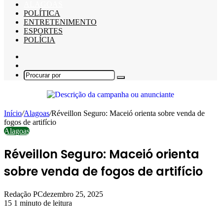
ALAGOAS
POLÍTICA
ENTRETENIMENTO
ESPORTES
POLÍCIA
Barra
Lateral
Switch
skin
Procurar
por
Início
/
Alagoas
/
Réveillon Seguro: Maceió orienta sobre venda de
fogos de artifício
Alagoas
Réveillon Seguro: Maceió orienta
sobre venda de fogos de artifício
Redação PC
dezembro 25, 2025
15
1 minuto de leitura