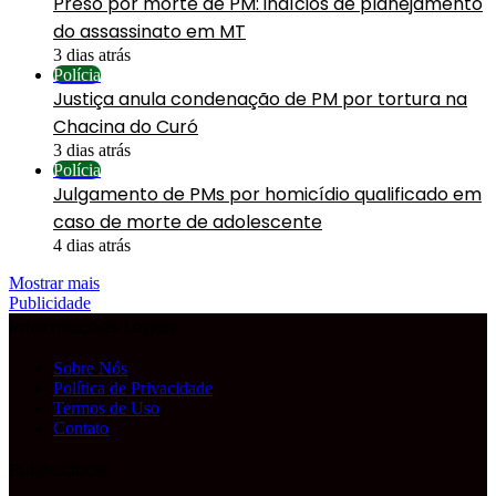
Preso por morte de PM: indícios de planejamento
do assassinato em MT
3 dias atrás
Polícia
Justiça anula condenação de PM por tortura na
Chacina do Curó
3 dias atrás
Polícia
Julgamento de PMs por homicídio qualificado em
caso de morte de adolescente
4 dias atrás
Mostrar mais
Publicidade
Informações Legais
Sobre Nós
Política de Privacidade
Termos de Uso
Contato
Publicidade