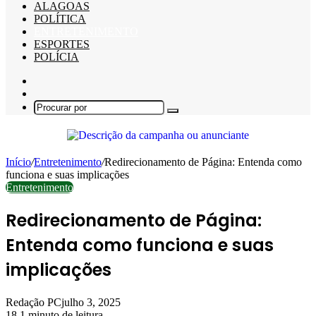
ALAGOAS
POLÍTICA
ENTRETENIMENTO
ESPORTES
POLÍCIA
Barra
Lateral
Switch
skin
Procurar
por
Início
/
Entretenimento
/
Redirecionamento de Página: Entenda como
funciona e suas implicações
Entretenimento
Redirecionamento de Página:
Entenda como funciona e suas
implicações
Redação PC
julho 3, 2025
18
1 minuto de leitura