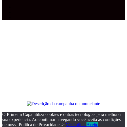
Facebook
YouTube
Instagram
Facebook
X
WhatsApp
Telegram
Botão
Voltar
ao
topo
O Primeira Capa utiliza cookies e outras tecnologias para melhorar
sua experiência. Ao continuar navegando você aceita as condições
de nossa Politica de Privacidade ->
Ver Política
Aceito