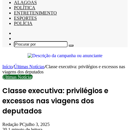
ALAGOAS
POLÍTICA
ENTRETENIMENTO
ESPORTES
POLÍCIA
Barra
Lateral
Switch
skin
Procurar
por
Início
/
Últimas Notícias
/
Classe executiva: privilégios e excessos nas
viagens dos deputados
Últimas Notícias
Classe executiva: privilégios e
excessos nas viagens dos
deputados
Redação PC
julho 3, 2025
20
1 minuto de leitura