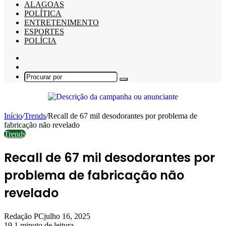
ALAGOAS
POLÍTICA
ENTRETENIMENTO
ESPORTES
POLÍCIA
Barra
Lateral
Switch
skin
Procurar
por
Início
/
Trends
/
Recall de 67 mil desodorantes por problema de
fabricação não revelado
Trends
Recall de 67 mil desodorantes por
problema de fabricação não
revelado
Redação PC
julho 16, 2025
19
1 minuto de leitura