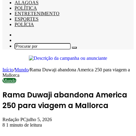
ALAGOAS
POLÍTICA
ENTRETENIMENTO
ESPORTES
POLÍCIA
Barra
Lateral
Switch
skin
Procurar
por
Início
/
Mundo
/
Rama Duwaji abandona America 250 para viagem a
Mallorca
Mundo
Rama Duwaji abandona America
250 para viagem a Mallorca
Redação PC
julho 5, 2026
8
1 minuto de leitura