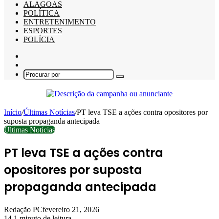
ALAGOAS
POLÍTICA
ENTRETENIMENTO
ESPORTES
POLÍCIA
Barra
Lateral
Switch
skin
Procurar
por
Início
/
Últimas Notícias
/
PT leva TSE a ações contra opositores por
suposta propaganda antecipada
Últimas Notícias
PT leva TSE a ações contra
opositores por suposta
propaganda antecipada
Redação PC
fevereiro 21, 2026
14
1 minuto de leitura