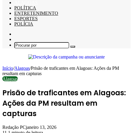
ALAGOAS
POLÍTICA
ENTRETENIMENTO
ESPORTES
POLÍCIA
Barra
Lateral
Switch
skin
Procurar
por
Início
/
Alagoas
/
Prisão de traficantes em Alagoas: Ações da PM
resultam em capturas
Alagoas
Prisão de traficantes em Alagoas:
Ações da PM resultam em
capturas
Redação PC
janeiro 13, 2026
11
1 minuto de leitura