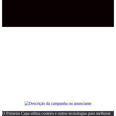
© Copyright 2026, Todos os direitos reservados |
Primeira Capa
Facebook
YouTube
Instagram
Facebook
X
WhatsApp
Telegram
Botão
Voltar
ao
topo
O Primeira Capa utiliza cookies e outras tecnologias para melhorar