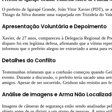
O prefeito de Igarapé Grande, João Vitor Xavier (PDT), se ap
Thiago da Silva durante uma vaquejada em Trizidela do Val
Apresentação Voluntária e Depoimento
Xavier, de 27 anos, compareceu à Delegacia Regional de Pr
disparo foi em legítima defesa, afirmando que a vítima rep
informou que o prefeito alegou ter extraviado a arma para ev
Detalhes do Conflito
Testemunhas relataram que a confusão começou quando Geidso
evento. Durante a discussão, o prefeito teria sacado uma ar
amigos. Apesar de ser socorrido, Geidson não resistiu aos f
Análise de Imagens e Arma Não Localiza
Imagens de câmeras de segurança estão sendo analisadas p
objeto antes de se dirigir a um grupo de pessoas. A arma uti