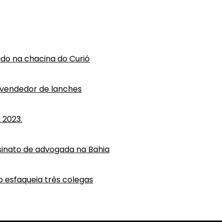
vido na chacina do Curió
 vendedor de lanches
 2023.
ssinato de advogada na Bahia
o esfaqueia três colegas