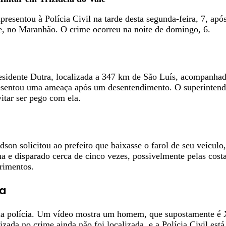
resentou à Polícia Civil na tarde desta segunda-feira, 7, após
e, no Maranhão. O crime ocorreu na noite de domingo, 6.
esidente Dutra, localizada a 347 km de São Luís, acompanha
resentou uma ameaça após um desentendimento. O superintenden
itar ser pego com ela.
n solicitou ao prefeito que baixasse o farol de seu veículo
ma e disparado cerca de cinco vezes, possivelmente pelas cost
erimentos.
da
ela polícia. Um vídeo mostra um homem, que supostamente é 
lizada no crime ainda não foi localizada, e a Polícia Civil e