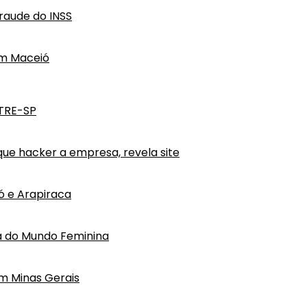
raude do INSS
em Maceió
 TRE-SP
ue hacker a empresa, revela site
ó e Arapiraca
pa do Mundo Feminina
m Minas Gerais