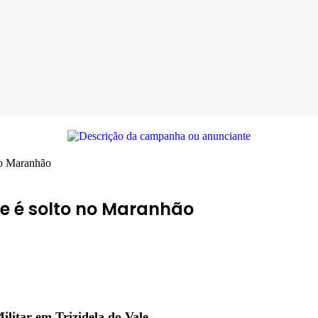
 no Maranhão
 e é solto no Maranhão
ilitar em Trizidela do Vale