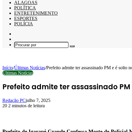
ALAGOAS
POLÍTICA
ENTRETENIMENTO
ESPORTES
POLÍCIA
Barra
Lateral
Switch
skin
Procurar
por
Início
/
Últimas Notícias
/
Prefeito admite ter assassinado PM e é solto
Últimas Notícias
Prefeito admite ter assassinado PM
Redação PC
julho 7, 2025
20
2 minutos de leitura
Facebook
X
Linkedin
Pinterest
WhatsApp
Telegram
Prefeito de Igarapé Grande Confessa Morte de Policial M