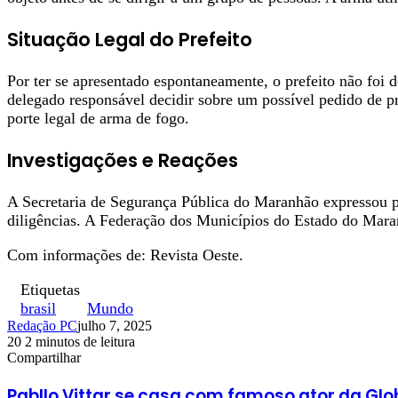
Situação Legal do Prefeito
Por ter se apresentado espontaneamente, o prefeito não foi d
delegado responsável decidir sobre um possível pedido de pri
porte legal de arma de fogo.
Investigações e Reações
A Secretaria de Segurança Pública do Maranhão expressou pes
diligências. A Federação dos Municípios do Estado do Mara
Com informações de: Revista Oeste.
Etiquetas
brasil
Mundo
Redação PC
julho 7, 2025
20
2 minutos de leitura
Facebook
X
Linkedin
Pinterest
WhatsApp
Telegram
Compartilhar
Facebook
X
Linkedin
Pinterest
WhatsApp
Telegram
Pabllo Vittar se casa com famoso ator da Glo