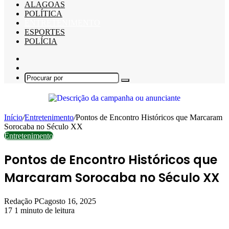
ALAGOAS
POLÍTICA
ENTRETENIMENTO
ESPORTES
POLÍCIA
Barra
Lateral
Switch
skin
Procurar
por
Início
/
Entretenimento
/
Pontos de Encontro Históricos que Marcaram
Sorocaba no Século XX
Entretenimento
Pontos de Encontro Históricos que
Marcaram Sorocaba no Século XX
Redação PC
agosto 16, 2025
17
1 minuto de leitura