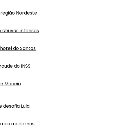
região Nordeste
e chuvas intensas
hotel do Santos
raude do INSS
em Maceió
 desafia Lula
ormas modernas