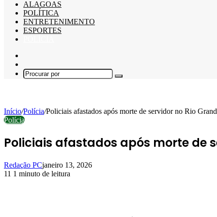
ALAGOAS
POLÍTICA
ENTRETENIMENTO
ESPORTES
POLÍCIA
Barra
Lateral
Switch
skin
Procurar
por
Início
/
Polícia
/
Policiais afastados após morte de servidor no Rio Gran
Polícia
Policiais afastados após morte de s
Redação PC
janeiro 13, 2026
11
1 minuto de leitura
Facebook
X
Linkedin
Pinterest
WhatsApp
Telegram