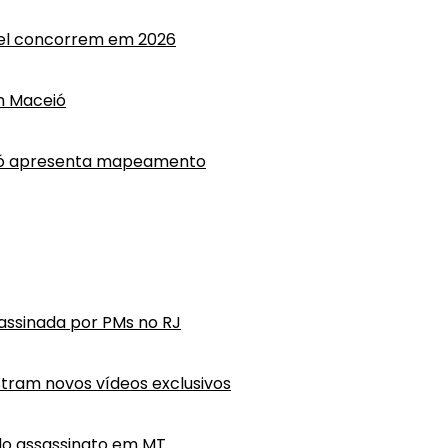
anel concorrem em 2026
m Maceió
eió apresenta mapeamento
ssassinada por PMs no RJ
tram novos vídeos exclusivos
do assassinato em MT