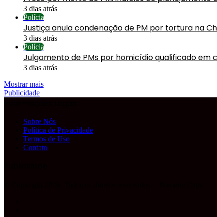
3 dias atrás
Polícia
Justiça anula condenação de PM por tortura na C
3 dias atrás
Polícia
Julgamento de PMs por homicídio qualificado em 
3 dias atrás
Mostrar mais
Publicidade
Informações Legais
Sobre Nós
Política de Privacidade
Termos de Uso
Contato
Publicidade
© Copyright 2026, Todos os direitos reservados |
Primeira Capa
Facebook
YouTube