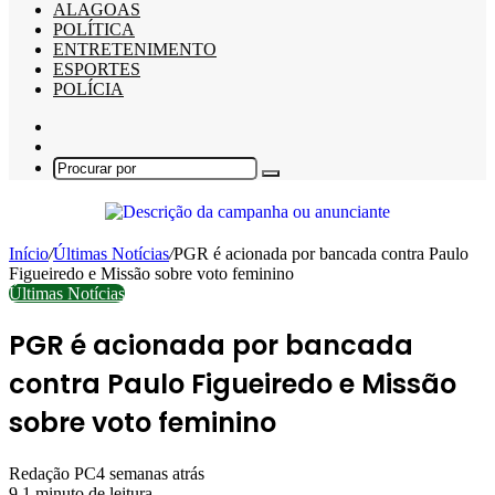
ALAGOAS
POLÍTICA
ENTRETENIMENTO
ESPORTES
POLÍCIA
Barra
Lateral
Switch
skin
Procurar
por
Início
/
Últimas Notícias
/
PGR é acionada por bancada contra Paulo
Figueiredo e Missão sobre voto feminino
Últimas Notícias
PGR é acionada por bancada
contra Paulo Figueiredo e Missão
sobre voto feminino
Redação PC
4 semanas atrás
9
1 minuto de leitura