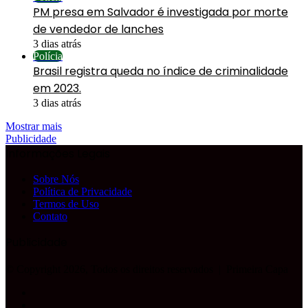
PM presa em Salvador é investigada por morte
de vendedor de lanches
3 dias atrás
Polícia
Brasil registra queda no índice de criminalidade
em 2023.
3 dias atrás
Mostrar mais
Publicidade
Informações Legais
Sobre Nós
Política de Privacidade
Termos de Uso
Contato
Publicidade
© Copyright 2026, Todos os direitos reservados |
Primeira Capa
Facebook
YouTube