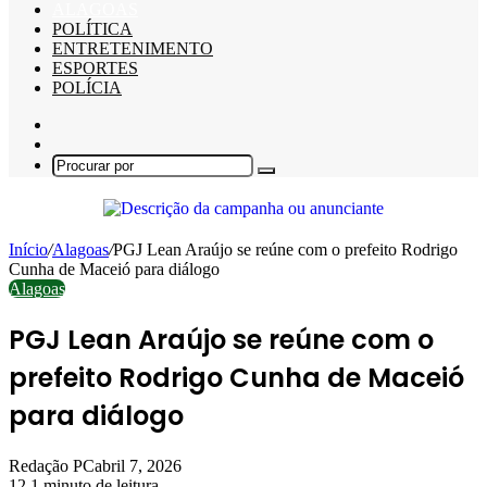
ALAGOAS
POLÍTICA
ENTRETENIMENTO
ESPORTES
POLÍCIA
Barra
Lateral
Switch
skin
Procurar
por
Início
/
Alagoas
/
PGJ Lean Araújo se reúne com o prefeito Rodrigo
Cunha de Maceió para diálogo
Alagoas
PGJ Lean Araújo se reúne com o
prefeito Rodrigo Cunha de Maceió
para diálogo
Redação PC
abril 7, 2026
12
1 minuto de leitura