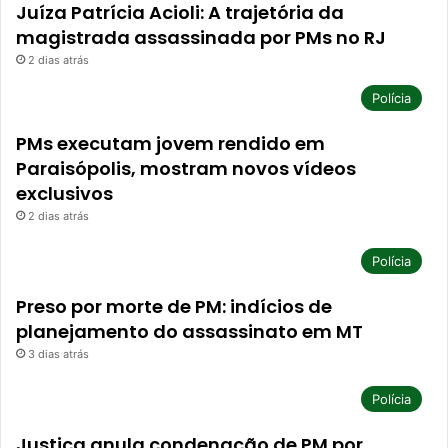
Juíza Patrícia Acioli: A trajetória da
magistrada assassinada por PMs no RJ
2 dias atrás
Polícia
PMs executam jovem rendido em
Paraisópolis, mostram novos vídeos
exclusivos
2 dias atrás
Polícia
Preso por morte de PM: indícios de
planejamento do assassinato em MT
3 dias atrás
Polícia
Justiça anula condenação de PM por