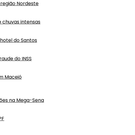
região Nordeste
e chuvas intensas
hotel do Santos
raude do INSS
em Maceió
hões na Mega-Sena
PF