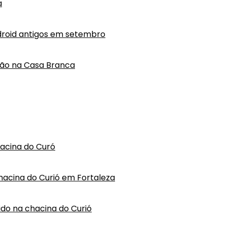
a
droid antigos em setembro
lão na Casa Branca
hacina do Curó
hacina do Curió em Fortaleza
vido na chacina do Curió