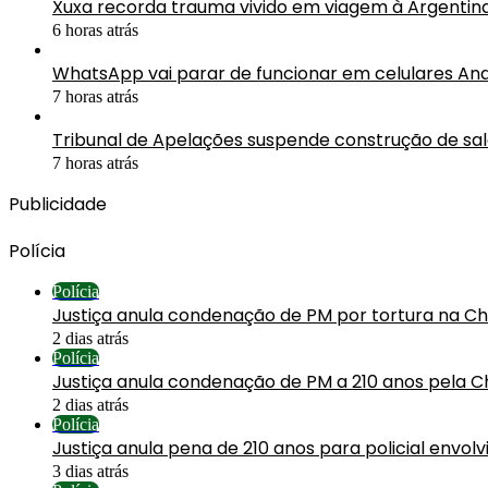
Xuxa recorda trauma vivido em viagem à Argentin
6 horas atrás
WhatsApp vai parar de funcionar em celulares An
7 horas atrás
Tribunal de Apelações suspende construção de sa
7 horas atrás
Publicidade
Polícia
Polícia
Justiça anula condenação de PM por tortura na C
2 dias atrás
Polícia
Justiça anula condenação de PM a 210 anos pela C
2 dias atrás
Polícia
Justiça anula pena de 210 anos para policial envol
3 dias atrás