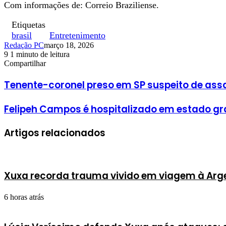
Com informações de: Correio Braziliense.
Etiquetas
brasil
Entretenimento
Redação PC
março 18, 2026
9
1 minuto de leitura
Facebook
X
Linkedin
Pinterest
WhatsApp
Telegram
Compartilhar
Facebook
X
Linkedin
Pinterest
WhatsApp
Telegram
Tenente-coronel preso em SP suspeito de ass
Felipeh Campos é hospitalizado em estado gr
Artigos relacionados
Xuxa recorda trauma vivido em viagem à Arg
6 horas atrás