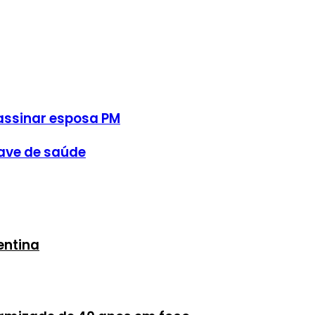
assinar esposa PM
ave de saúde
entina