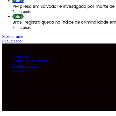
Polícia
PM presa em Salvador é investigada por morte de
3 dias atrás
Polícia
Brasil registra queda no índice de criminalidade em
3 dias atrás
Mostrar mais
Publicidade
Informações Legais
Sobre Nós
Política de Privacidade
Termos de Uso
Contato
Publicidade
© Copyright 2026, Todos os direitos reservados |
Primeira Capa
Facebook
YouTube
Instagram