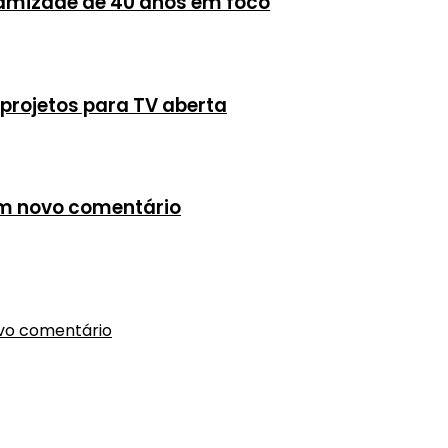
 amizade de 40 anos em foco
projetos para TV aberta
em novo comentário
ovo comentário