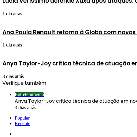
Lúcia Veríssimo defende Xuxa após ataques:
1 dia atrás
Ana Paula Renault retorna à Globo com novos 
1 dia atrás
Anya Taylor-Joy critica técnica de atuação 
3 dias atrás
Verifique também
Fechar
Entretenimento
Anya Taylor-Joy critica técnica de atuação em n
3 dias atrás
Popular
Recente