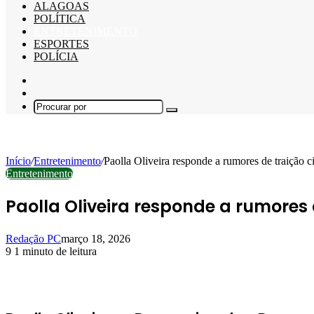
ALAGOAS
POLÍTICA
ENTRETENIMENTO
ESPORTES
POLÍCIA
Barra
Lateral
Switch
skin
Procurar
por
Início
/
Entretenimento
/
Paolla Oliveira responde a rumores de traição 
Entretenimento
Paolla Oliveira responde a rumores
Redação PC
março 18, 2026
9
1 minuto de leitura
Facebook
X
Linkedin
Pinterest
WhatsApp
Telegram