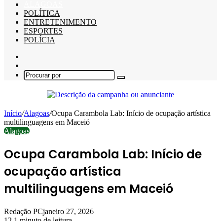
ALAGOAS
POLÍTICA
ENTRETENIMENTO
ESPORTES
POLÍCIA
Barra
Lateral
Switch
skin
Procurar
por
Início
/
Alagoas
/
Ocupa Carambola Lab: Início de ocupação artística
multilinguagens em Maceió
Alagoas
Ocupa Carambola Lab: Início de
ocupação artística
multilinguagens em Maceió
Redação PC
janeiro 27, 2026
12
1 minuto de leitura