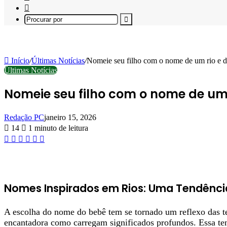
Lateral
Switch
skin
Procurar
por
Início
/
Últimas Notícias
/
Nomeie seu filho com o nome de um rio e d
Últimas Notícias
Nomeie seu filho com o nome de um 
Redação PC
janeiro 15, 2026
14
1 minuto de leitura
Facebook
X
Linkedin
Pinterest
WhatsApp
Telegram
Nomes Inspirados em Rios: Uma Tendênci
A escolha do nome do bebê tem se tornado um reflexo das te
encantadora como carregam significados profundos. Essa ten