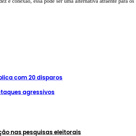
ez e conexão, essa pode ser uma alternativa atraente para os 
blica com 20 disparos
 ataques agressivos
ção nas pesquisas eleitorais