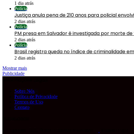
1 dia atrás
Polícia
Justiça anula pena de 210 anos para policial envol
2 dias atrás
Polícia
PM presa em Salvador é investigada por morte de
2 dias atrás
Polícia
Brasil registra queda no índice de criminalidade em
2 dias atrás
Mostrar mais
Publicidade
Informações Legais
Sobre Nós
Política de Privacidade
Termos de Uso
Contato
Publicidade
© Copyright 2026, Todos os direitos reservados |
Primeira Capa