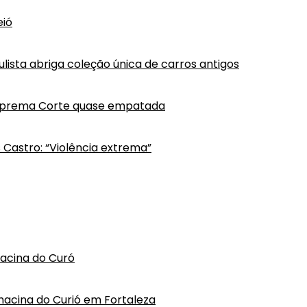
eió
lista abriga coleção única de carros antigos
Suprema Corte quase empatada
s Castro: “Violência extrema”
hacina do Curó
hacina do Curió em Fortaleza