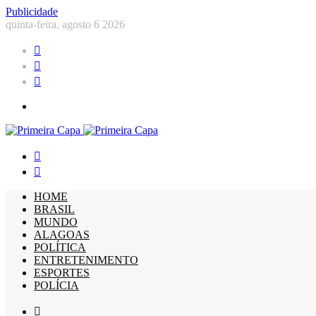
Publicidade
quinta-feira, agosto 6 2026
Facebook
YouTube
Instagram
Menu
Procurar
por
Switch
skin
HOME
BRASIL
MUNDO
ALAGOAS
POLÍTICA
ENTRETENIMENTO
ESPORTES
POLÍCIA
Barra