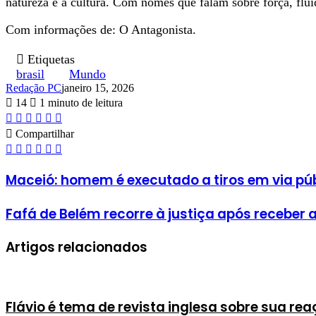
natureza e à cultura. Com nomes que falam sobre força, fluid
Com informações de: O Antagonista.
Etiquetas
brasil
Mundo
Redação PC
janeiro 15, 2026
14
1 minuto de leitura
Facebook
X
Linkedin
Pinterest
WhatsApp
Telegram
Compartilhar
Facebook
X
Linkedin
Pinterest
WhatsApp
Telegram
Maceió: homem é executado a tiros em via pú
Fafá de Belém recorre à justiça após receber
Artigos relacionados
Flávio é tema de revista inglesa sobre sua rea