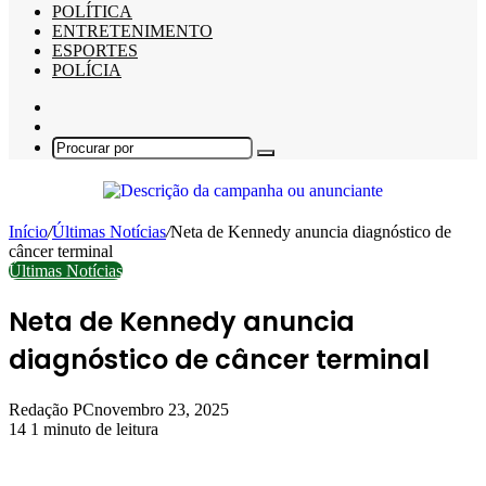
POLÍTICA
ENTRETENIMENTO
ESPORTES
POLÍCIA
Barra
Lateral
Switch
skin
Procurar
por
Início
/
Últimas Notícias
/
Neta de Kennedy anuncia diagnóstico de
câncer terminal
Últimas Notícias
Neta de Kennedy anuncia
diagnóstico de câncer terminal
Redação PC
novembro 23, 2025
14
1 minuto de leitura