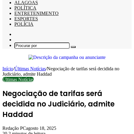
ALAGOAS
POLÍTICA
ENTRETENIMENTO
ESPORTES
POLÍCIA
Barra
Lateral
Switch
skin
Procurar
por
Início
/
Últimas Notícias
/
Negociação de tarifas será decidida no
Judiciário, admite Haddad
Últimas Notícias
Negociação de tarifas será
decidida no Judiciário, admite
Haddad
Redação PC
agosto 18, 2025
20
2 minutos de leitura