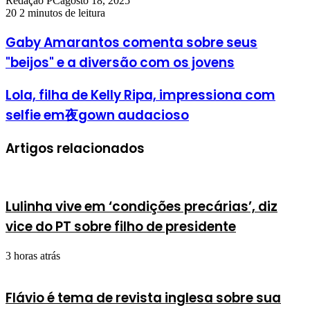
Redação PC
agosto 18, 2025
20
2 minutos de leitura
Gaby Amarantos comenta sobre seus
"beijos" e a diversão com os jovens
Lola, filha de Kelly Ripa, impressiona com
selfie em夜gown audacioso
Artigos relacionados
Lulinha vive em ‘condições precárias’, diz
vice do PT sobre filho de presidente
3 horas atrás
Flávio é tema de revista inglesa sobre sua