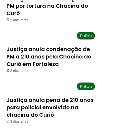
PM por tortura na Chacina do
Curó
2 dias atrás
Polícia
Justiça anula condenação de
PM a 210 anos pela Chacina do
Curió em Fortaleza
2 dias atrás
Polícia
Justiça anula pena de 210 anos
para policial envolvido na
chacina do Curió
3 dias atrás