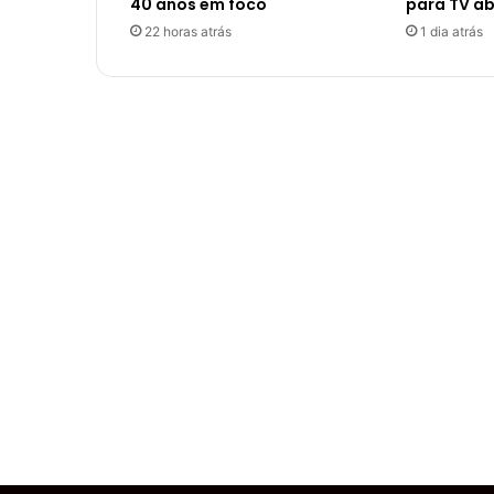
40 anos em foco
para TV a
22 horas atrás
1 dia atrás