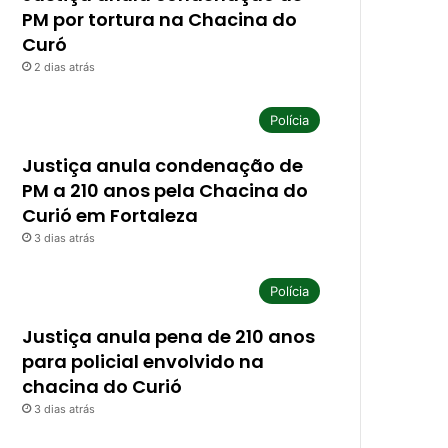
PM por tortura na Chacina do
Curó
2 dias atrás
Polícia
Justiça anula condenação de
PM a 210 anos pela Chacina do
Curió em Fortaleza
3 dias atrás
Polícia
Justiça anula pena de 210 anos
para policial envolvido na
chacina do Curió
3 dias atrás