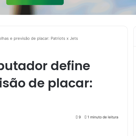
as e previsão de placar: Patriots x Jets
utador define
isão de placar:
9
1 minuto de leitura