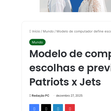
Início
/
Mundo
/
Modelo de computador define escolh
Mundo
Modelo de comp
escolhas e prev
Patriots x Jets
Redação PC
dezembro 27, 2025
Facebook
X
Linkedin
Pinterest