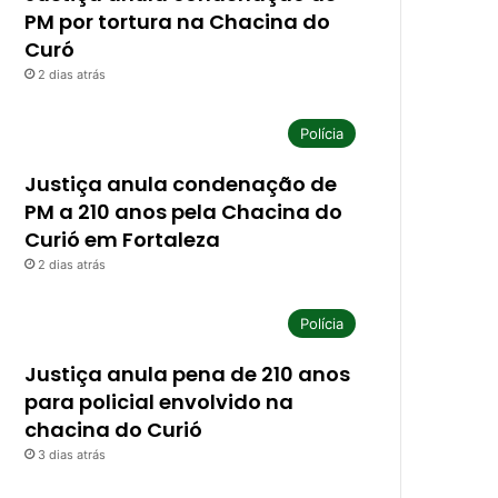
PM por tortura na Chacina do
Curó
2 dias atrás
Polícia
Justiça anula condenação de
PM a 210 anos pela Chacina do
Curió em Fortaleza
2 dias atrás
Polícia
Justiça anula pena de 210 anos
para policial envolvido na
chacina do Curió
3 dias atrás