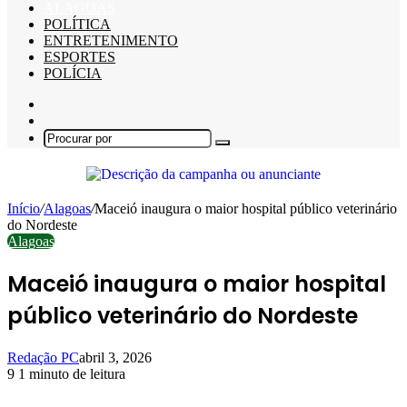
ALAGOAS
POLÍTICA
ENTRETENIMENTO
ESPORTES
POLÍCIA
Barra
Lateral
Switch
skin
Procurar
por
Início
/
Alagoas
/
Maceió inaugura o maior hospital público veterinário
do Nordeste
Alagoas
Maceió inaugura o maior hospital
público veterinário do Nordeste
Redação PC
abril 3, 2026
9
1 minuto de leitura
Facebook
X
Linkedin
Pinterest
WhatsApp
Telegram