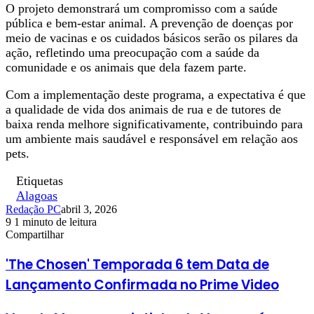
O projeto demonstrará um compromisso com a saúde
pública e bem-estar animal. A prevenção de doenças por
meio de vacinas e os cuidados básicos serão os pilares da
ação, refletindo uma preocupação com a saúde da
comunidade e os animais que dela fazem parte.
Com a implementação deste programa, a expectativa é que
a qualidade de vida dos animais de rua e de tutores de
baixa renda melhore significativamente, contribuindo para
um ambiente mais saudável e responsável em relação aos
pets.
Etiquetas
Alagoas
Redação PC
abril 3, 2026
9
1 minuto de leitura
Facebook
X
Linkedin
Pinterest
WhatsApp
Telegram
Compartilhar
Facebook
X
Linkedin
Pinterest
WhatsApp
Telegram
'The Chosen' Temporada 6 tem Data de
Lançamento Confirmada no Prime Video