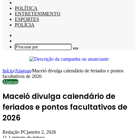
ALAGOAS
POLÍTICA
ENTRETENIMENTO
ESPORTES
POLÍCIA
Barra
Lateral
Switch
skin
Procurar
por
Início
/
Alagoas
/
Maceió divulga calendário de feriados e pontos
facultativos de 2026
Alagoas
Maceió divulga calendário de
feriados e pontos facultativos de
2026
Redação PC
janeiro 2, 2026
11
1 minuto de leitura