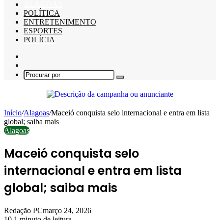
ALAGOAS
POLÍTICA
ENTRETENIMENTO
ESPORTES
POLÍCIA
Barra
Lateral
Switch
skin
Procurar
por
Início
/
Alagoas
/
Maceió conquista selo internacional e entra em lista
global; saiba mais
Alagoas
Maceió conquista selo
internacional e entra em lista
global; saiba mais
Redação PC
março 24, 2026
10
1 minuto de leitura