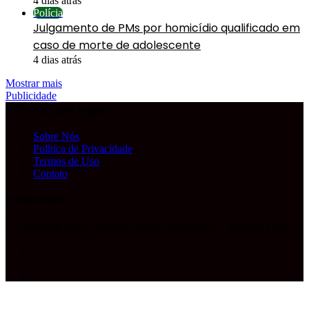
4 dias atrás
Polícia
Julgamento de PMs por homicídio qualificado em
caso de morte de adolescente
4 dias atrás
Mostrar mais
Publicidade
Informações Legais
Sobre Nós
Política de Privacidade
Termos de Uso
Contato
Publicidade
© Copyright 2026, Todos os direitos reservados |
Primeira Capa
Facebook
YouTube
Instagram
Facebook
X
WhatsApp
Telegram
Botão