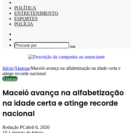
ALAGOAS
POLÍTICA
ENTRETENIMENTO
ESPORTES
POLÍCIA
Barra
Lateral
Switch
skin
Procurar
por
Início
/
Alagoas
/
Maceió avança na alfabetização na idade certa e
atinge recorde nacional
Alagoas
Maceió avança na alfabetização
na idade certa e atinge recorde
nacional
Redação PC
abril 6, 2026
10
1 minuto de leitura