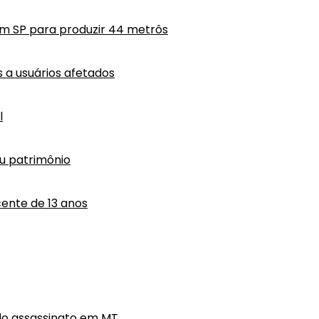
em SP para produzir 44 metrôs
a usuários afetados
l
eu patrimônio
ente de 13 anos
do assassinato em MT