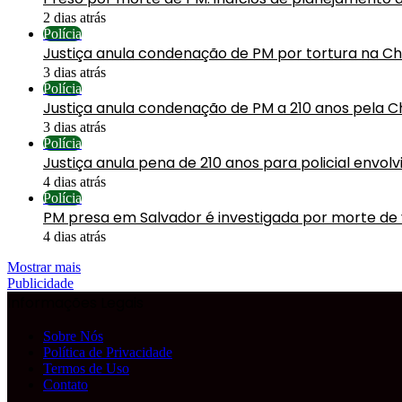
2 dias atrás
Polícia
Justiça anula condenação de PM por tortura na C
3 dias atrás
Polícia
Justiça anula condenação de PM a 210 anos pela C
3 dias atrás
Polícia
Justiça anula pena de 210 anos para policial envol
4 dias atrás
Polícia
PM presa em Salvador é investigada por morte de
4 dias atrás
Mostrar mais
Publicidade
Informações Legais
Sobre Nós
Política de Privacidade
Termos de Uso
Contato