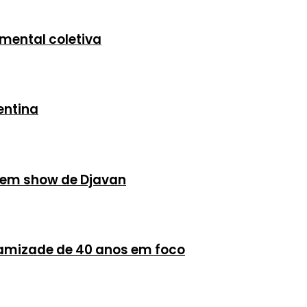
mental coletiva
entina
s em show de Djavan
 amizade de 40 anos em foco