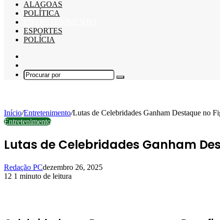
ALAGOAS
POLÍTICA
ENTRETENIMENTO
ESPORTES
POLÍCIA
Barra
Lateral
Switch
skin
Procurar
por
Início
/
Entretenimento
/
Lutas de Celebridades Ganham Destaque no F
Entretenimento
Lutas de Celebridades Ganham Des
Redação PC
dezembro 26, 2025
12
1 minuto de leitura
Facebook
X
Linkedin
Pinterest
WhatsApp
Telegram