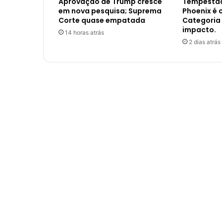
Aprovação de Trump cresce
Tempestad
em nova pesquisa; Suprema
Phoenix é 
Corte quase empatada
Categoria 
impacto.
14 horas atrás
2 dias atrás