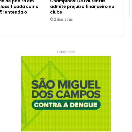
e de poeira em
Champions: De Laurentiis
classificada como
admite prejuízo financeiro no
5; entenda o
clube
2 dias atrás
Publicidade