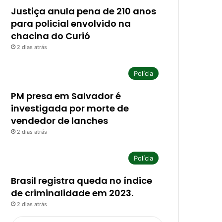
Justiça anula pena de 210 anos
para policial envolvido na
chacina do Curió
2 dias atrás
Polícia
PM presa em Salvador é
investigada por morte de
vendedor de lanches
2 dias atrás
Polícia
Brasil registra queda no índice
de criminalidade em 2023.
2 dias atrás