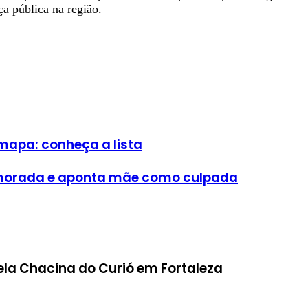
ça pública na região.
mapa: conheça a lista
amorada e aponta mãe como culpada
ela Chacina do Curió em Fortaleza