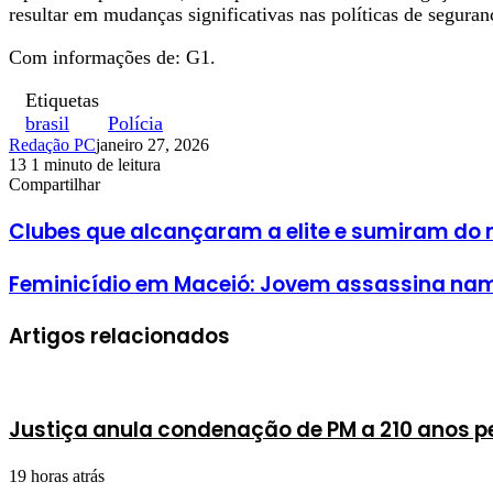
resultar em mudanças significativas nas políticas de seguran
Com informações de: G1.
Etiquetas
brasil
Polícia
Redação PC
janeiro 27, 2026
13
1 minuto de leitura
Facebook
X
Linkedin
Pinterest
WhatsApp
Telegram
Compartilhar
Facebook
X
Linkedin
Pinterest
WhatsApp
Telegram
Clubes que alcançaram a elite e sumiram do 
Feminicídio em Maceió: Jovem assassina n
Artigos relacionados
Justiça anula condenação de PM a 210 anos p
19 horas atrás