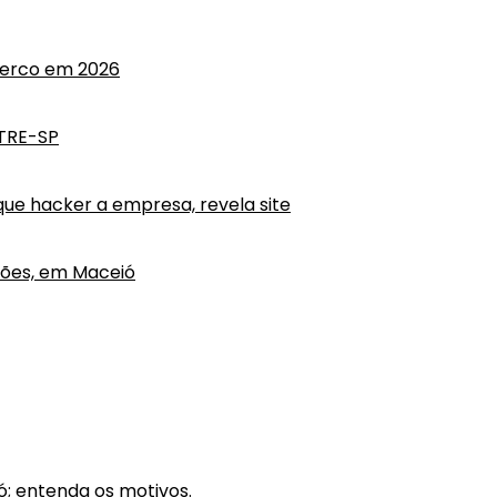
cerco em 2026
 TRE-SP
ue hacker a empresa, revela site
hões, em Maceió
; entenda os motivos.