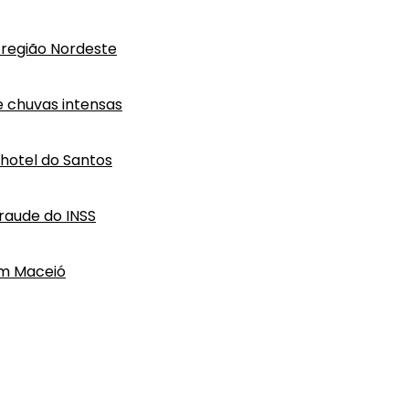
região Nordeste
e chuvas intensas
hotel do Santos
raude do INSS
em Maceió