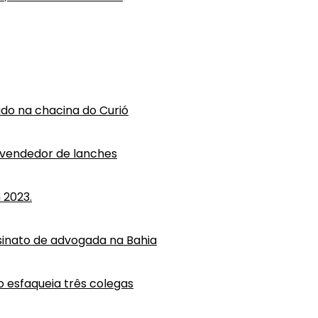
vido na chacina do Curió
 vendedor de lanches
 2023.
ssinato de advogada na Bahia
o esfaqueia três colegas