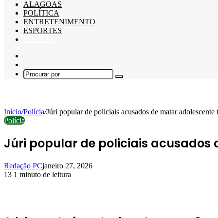
ALAGOAS
POLÍTICA
ENTRETENIMENTO
ESPORTES
POLÍCIA
Barra
Lateral
Switch
skin
Procurar
por
Início
/
Polícia
/
Júri popular de policiais acusados de matar adolescente t
Polícia
Júri popular de policiais acusados 
Redação PC
janeiro 27, 2026
13
1 minuto de leitura
Facebook
X
Linkedin
Pinterest
WhatsApp
Telegram