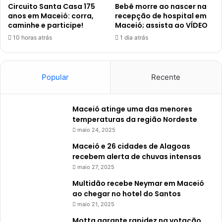
Circuito Santa Casa 175
Bebê morre ao nascer na
anos em Maceió: corra,
recepção de hospital em
caminhe e participe!
Maceió; assista ao VÍDEO
10 horas atrás
1 dia atrás
Popular
Recente
Maceió atinge uma das menores
temperaturas da região Nordeste
maio 24, 2025
Maceió e 26 cidades de Alagoas
recebem alerta de chuvas intensas
maio 27, 2025
Multidão recebe Neymar em Maceió
ao chegar no hotel do Santos
maio 21, 2025
Motta garante rapidez na votação