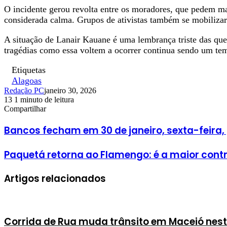
O incidente gerou revolta entre os moradores, que pedem ma
considerada calma. Grupos de ativistas também se mobilizara
A situação de Lanair Kauane é uma lembrança triste das ques
tragédias como essa voltem a ocorrer continua sendo um tem
Etiquetas
Alagoas
Redação PC
janeiro 30, 2026
13
1 minuto de leitura
Facebook
X
Linkedin
Pinterest
WhatsApp
Telegram
Compartilhar
Facebook
X
Linkedin
Pinterest
WhatsApp
Telegram
Bancos fecham em 30 de janeiro, sexta-feira,
Paquetá retorna ao Flamengo: é a maior contr
Artigos relacionados
Corrida de Rua muda trânsito em Maceió nes