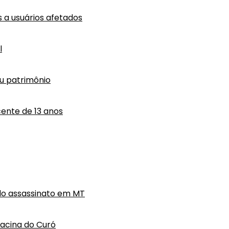
a usuários afetados
l
eu patrimônio
ente de 13 anos
do assassinato em MT
hacina do Curó