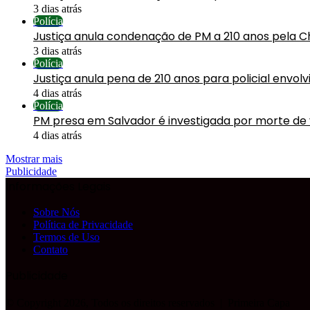
3 dias atrás
Polícia
Justiça anula condenação de PM a 210 anos pela C
3 dias atrás
Polícia
Justiça anula pena de 210 anos para policial envol
4 dias atrás
Polícia
PM presa em Salvador é investigada por morte de
4 dias atrás
Mostrar mais
Publicidade
Informações Legais
Sobre Nós
Política de Privacidade
Termos de Uso
Contato
Publicidade
© Copyright 2026, Todos os direitos reservados |
Primeira Capa