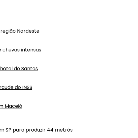
região Nordeste
e chuvas intensas
hotel do Santos
raude do INSS
em Maceió
em SP para produzir 44 metrôs