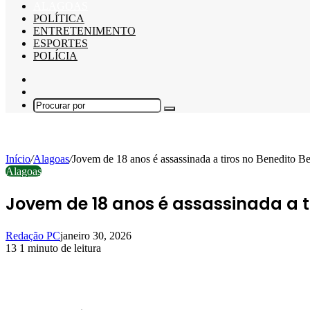
ALAGOAS
POLÍTICA
ENTRETENIMENTO
ESPORTES
POLÍCIA
Barra
Lateral
Switch
skin
Procurar
por
Início
/
Alagoas
/
Jovem de 18 anos é assassinada a tiros no Benedito B
Alagoas
Jovem de 18 anos é assassinada a t
Redação PC
janeiro 30, 2026
13
1 minuto de leitura
Facebook
X
Linkedin
Pinterest
WhatsApp
Telegram