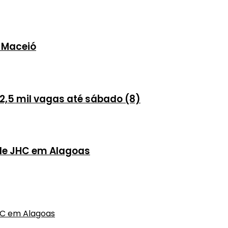
 Maceió
 2,5 mil vagas até sábado (8)
de JHC em Alagoas
HC em Alagoas