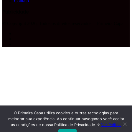
Contato
Publicidade
© Copyright 2026, Todos os direitos reservados |
Primeira Capa
Facebook
YouTube
Instagram
Facebook
X
WhatsApp
Telegram
Botão
Voltar
ao
topo
O Primeira Capa utiliza cookies e outras tecnologias para
melhorar sua experiência. Ao continuar navegando você aceita
as condições de nossa Politica de Privacidade ->
Ver Política