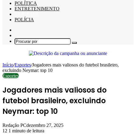
POLÍTICA
ENTRETENIMENTO
ESPORTES
POLÍCIA
Barra
Lateral
Switch
skin
Procurar
por
Início
/
Esportes
/
Jogadores mais valiosos do futebol brasileiro,
excluindo Neymar: top 10
Esportes
Jogadores mais valiosos do
futebol brasileiro, excluindo
Neymar: top 10
Redação PC
dezembro 27, 2025
12
1 minuto de leitura