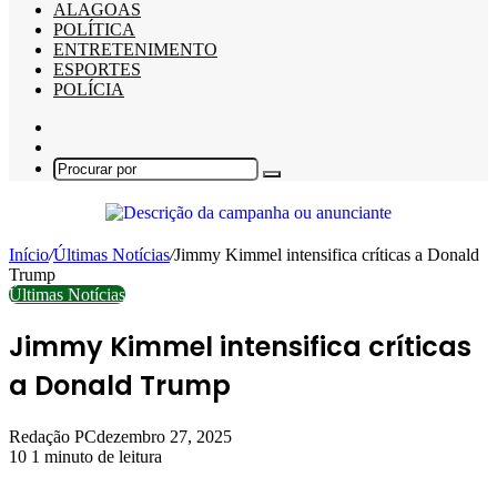
ALAGOAS
POLÍTICA
ENTRETENIMENTO
ESPORTES
POLÍCIA
Barra
Lateral
Switch
skin
Procurar
por
Início
/
Últimas Notícias
/
Jimmy Kimmel intensifica críticas a Donald
Trump
Últimas Notícias
Jimmy Kimmel intensifica críticas
a Donald Trump
Redação PC
dezembro 27, 2025
10
1 minuto de leitura