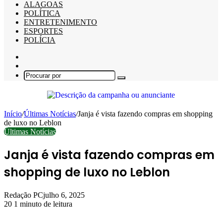
ALAGOAS
POLÍTICA
ENTRETENIMENTO
ESPORTES
POLÍCIA
Barra
Lateral
Switch
skin
Procurar
por
Início
/
Últimas Notícias
/
Janja é vista fazendo compras em shopping
de luxo no Leblon
Últimas Notícias
Janja é vista fazendo compras em
shopping de luxo no Leblon
Redação PC
julho 6, 2025
20
1 minuto de leitura