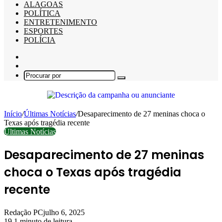
ALAGOAS
POLÍTICA
ENTRETENIMENTO
ESPORTES
POLÍCIA
Barra
Lateral
Switch
skin
Procurar
por
Início
/
Últimas Notícias
/
Desaparecimento de 27 meninas choca o
Texas após tragédia recente
Últimas Notícias
Desaparecimento de 27 meninas
choca o Texas após tragédia
recente
Redação PC
julho 6, 2025
19
1 minuto de leitura