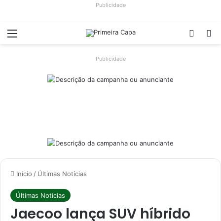
Publicidade
Menu
Switch
Pr
Publicidade
Início
/
Últimas Notícias
Últimas Notícias
Jaecoo lança SUV híbrido