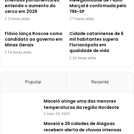
Emendas parlamentares:
Inelegibilidade de Pablo
entenda o aumento do
Marçal é confirmada pelo
cerco em 2026
TRE-SP
3 horas atrás
7 horas atrás
Flávio lança Roscoe como
Cidade catarinense de 6
candidato ao governo em
mil habitantes supera
Minas Gerais
Florianópolis em
qualidade de vida
14 horas atrás
20 horas atrás
Popular
Recente
Maceió atinge uma das menores
temperaturas da região Nordeste
maio 24, 2025
Maceió e 26 cidades de Alagoas
recebem alerta de chuvas intensas