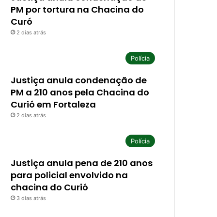
PM por tortura na Chacina do
Curó
2 dias atrás
Polícia
Justiça anula condenação de
PM a 210 anos pela Chacina do
Curió em Fortaleza
2 dias atrás
Polícia
Justiça anula pena de 210 anos
para policial envolvido na
chacina do Curió
3 dias atrás