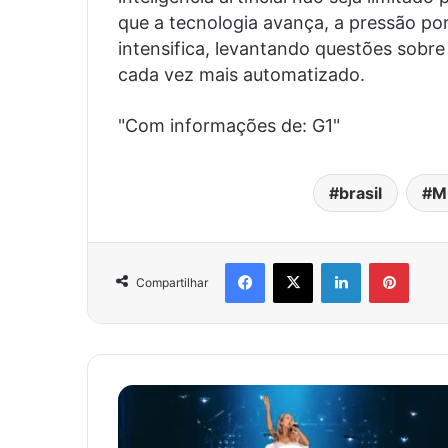
que a tecnologia avança, a pressão po
intensifica, levantando questões sob
cada vez mais automatizado.
"Com informações de: G1"
brasil
M
Facebook
X
Linkedin
Pinter
Compartilhar